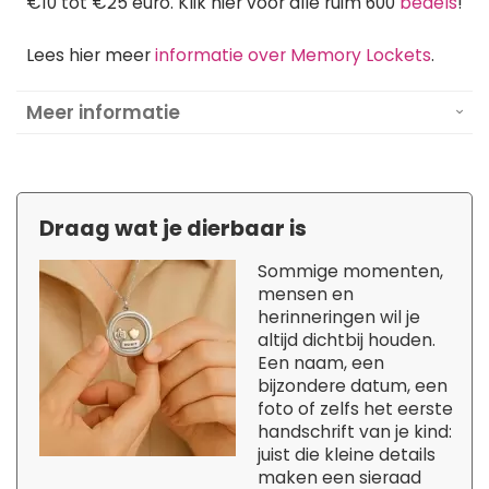
€10 tot €25 euro. Klik hier voor alle ruim 600
bedels
!
Lees hier meer
informatie over Memory Lockets
.
Meer informatie
Draag wat je dierbaar is
Sommige momenten,
mensen en
herinneringen wil je
altijd dichtbij houden.
Een naam, een
bijzondere datum, een
foto of zelfs het eerste
handschrift van je kind:
juist die kleine details
maken een sieraad