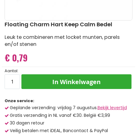
Ga
Floating Charm Hart Keep Calm Bedel
naar
het
Leuk te combineren met locket munten, parels
begin
en/of stenen
van
de
€ 0,79
afbeeldingen-
gallerij
Aantal:
In Winkelwagen
Onze service:
Geplande verzending: vrijdag 7 augustus.
Bekijk levertijd
Gratis verzending in NL vanaf €30. België €3,99
30 dagen retour
Veilig betalen met iDEAL, Bancontact & PayPal