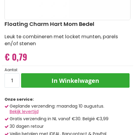
Ga
Floating Charm Hart Mom Bedel
naar
het
Leuk te combineren met locket munten, parels
begin
en/of stenen
van
de
€ 0,79
afbeeldingen-
gallerij
Aantal:
In Winkelwagen
Onze service:
Geplande verzending: maandag 10 augustus.
Bekijk levertijd
Gratis verzending in NL vanaf €30. België €3,99
30 dagen retour
Veilig betalen met iDEAL, Bancontact & PayPal