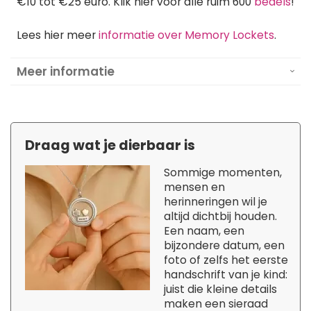
€10 tot €25 euro. Klik hier voor alle ruim 600
bedels
!
Lees hier meer
informatie over Memory Lockets
.
Meer informatie
Draag wat je dierbaar is
Sommige momenten,
mensen en
herinneringen wil je
altijd dichtbij houden.
Een naam, een
bijzondere datum, een
foto of zelfs het eerste
handschrift van je kind:
juist die kleine details
maken een sieraad