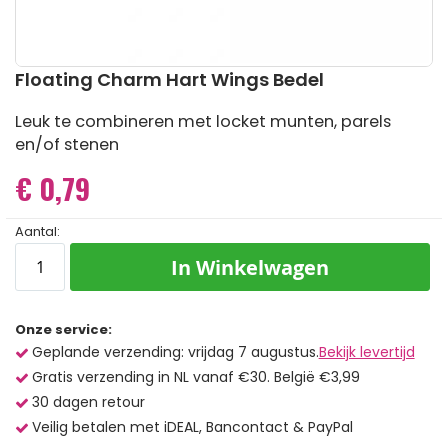
Ga
Floating Charm Hart Wings Bedel
naar
het
Leuk te combineren met locket munten, parels
begin
en/of stenen
van
de
€ 0,79
afbeeldingen-
gallerij
Aantal:
In Winkelwagen
Onze service:
Geplande verzending: vrijdag 7 augustus.
Bekijk levertijd
Gratis verzending in NL vanaf €30. België €3,99
30 dagen retour
Veilig betalen met iDEAL, Bancontact & PayPal