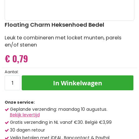
Ga
Floating Charm Heksenhoed Bedel
naar
het
Leuk te combineren met locket munten, parels
begin
en/of stenen
van
de
€ 0,79
afbeeldingen-
gallerij
Aantal:
In Winkelwagen
Onze service:
Geplande verzending: maandag 10 augustus.
Bekijk levertijd
Gratis verzending in NL vanaf €30. België €3,99
30 dagen retour
Veilig betalen met iDEAL, Bancontact & PayPal