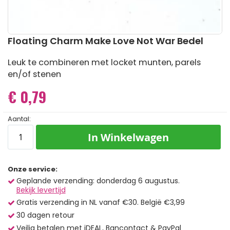
Ga
Floating Charm Make Love Not War Bedel
naar
het
Leuk te combineren met locket munten, parels
begin
en/of stenen
van
de
€ 0,79
afbeeldingen-
gallerij
Aantal:
In Winkelwagen
Onze service:
Geplande verzending: donderdag 6 augustus.
Bekijk levertijd
Gratis verzending in NL vanaf €30. België €3,99
30 dagen retour
Veilig betalen met iDEAL, Bancontact & PayPal