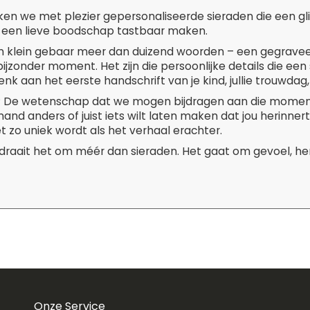
ken we met plezier gepersonaliseerde sieraden die een g
 een lieve boodschap tastbaar maken.
 klein gebaar meer dan duizend woorden – een gegravee
ijzonder moment. Het zijn die persoonlijke details die een
enk aan het eerste handschrift van je kind, jullie trouwdag, 
t? De wetenschap dat we mogen bijdragen aan die moment
and anders of juist iets wilt laten maken dat jou herinner
t zo uniek wordt als het verhaal erachter.
 draait het om méér dan sieraden. Het gaat om gevoel, her
Onze Service