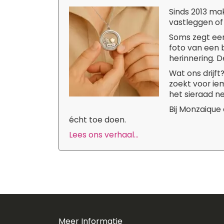
Sinds 2013 ma
vastleggen of
Soms zegt een
foto van een b
herinnering. D
Wat ons drijf
zoekt voor iem
het sieraad ne
Bij Monzaique
écht toe doen.
Lees ons verhaal...
Meer Informatie