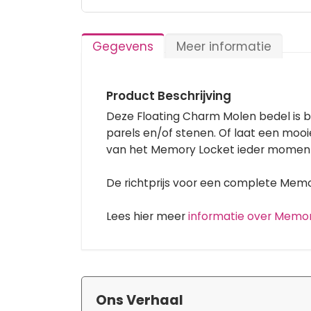
Ga
naar
het
Gegevens
Meer informatie
begin
van
de
afbeeldingen-
Product Beschrijving
gallerij
Deze Floating Charm Molen bedel is 
parels en/of stenen. Of laat een moo
van het Memory Locket ieder moment
De richtprijs voor een complete Memory
Lees hier meer
informatie over Memo
Ons Verhaal