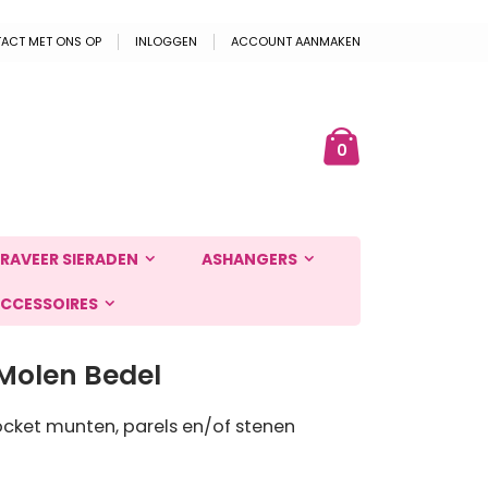
ACT MET ONS OP
INLOGGEN
ACCOUNT AANMAKEN
Cart
ek
producten
0
RAVEER SIERADEN
ASHANGERS
CCESSOIRES
Molen Bedel
cket munten, parels en/of stenen