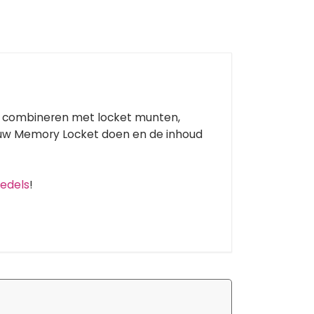
e combineren met locket munten,
n uw Memory Locket doen en de inhoud
edels
!