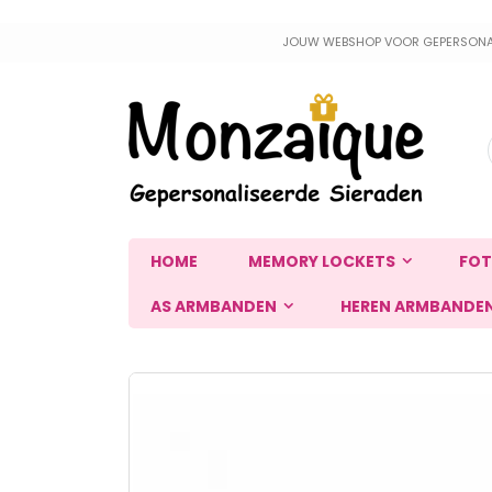
Ga
JOUW WEBSHOP VOOR GEPERSONALIS
naar
de
inhoud
HOME
MEMORY LOCKETS
FOT
AS ARMBANDEN
HEREN ARMBANDE
Ga
naar
het
einde
van
de