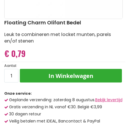
Ga
Floating Charm Olifant Bedel
naar
het
Leuk te combineren met locket munten, parels
begin
en/of stenen
van
de
€ 0,79
afbeeldingen-
gallerij
Aantal:
In Winkelwagen
Onze service:
Geplande verzending: zaterdag 8 augustus.
Bekijk levertijd
Gratis verzending in NL vanaf €30. België €3,99
30 dagen retour
Veilig betalen met iDEAL, Bancontact & PayPal