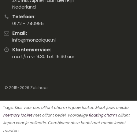
2401HB, Alphen aan den Rijn
Nederland
Telefoon:
0172 - 740995
Email:
info@monzaique.nl
Klantenservice:
ma t/m vr 9:30 tot 16:30 uur
© 2015-2026
Zelshops
Tags:
Kies voor een olifant charm in jouw locket. Maak jouw unieke
memory locket
met olifant bedel. Voordelige
floating charm
olifant
kopen voor je collectie. Combineer deze bedel met mooie locket
munten.