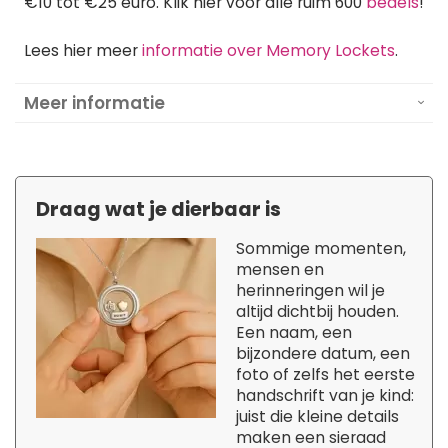
€10 tot €25 euro. Klik hier voor alle ruim 600
bedels
!
Lees hier meer
informatie over Memory Lockets
.
Meer informatie
Draag wat je dierbaar is
Sommige momenten,
mensen en
herinneringen wil je
altijd dichtbij houden.
Een naam, een
bijzondere datum, een
foto of zelfs het eerste
handschrift van je kind:
juist die kleine details
maken een sieraad