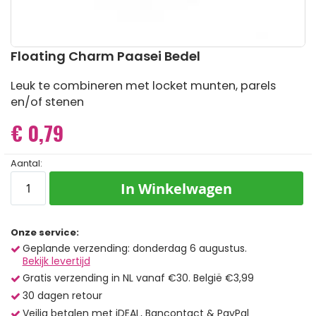
Ga
Floating Charm Paasei Bedel
naar
het
Leuk te combineren met locket munten, parels
begin
en/of stenen
van
de
€ 0,79
afbeeldingen-
gallerij
Aantal:
In Winkelwagen
Onze service:
Geplande verzending: donderdag 6 augustus.
Bekijk levertijd
Gratis verzending in NL vanaf €30. België €3,99
30 dagen retour
Veilig betalen met iDEAL, Bancontact & PayPal