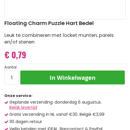
Ga
Floating Charm Puzzle Hart Bedel
naar
het
Leuk te combineren met locket munten, parels
begin
en/of stenen
van
de
€ 0,79
afbeeldingen-
gallerij
Aantal:
In Winkelwagen
Onze service:
Geplande verzending: donderdag 6 augustus.
Bekijk levertijd
Gratis verzending in NL vanaf €30. België €3,99
30 dagen retour
Veilig betalen met iDEAL, Bancontact & PayPal