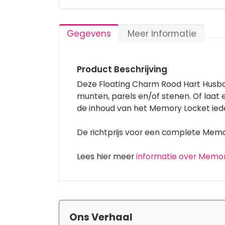
Ga
naar
het
Gegevens
Meer informatie
begin
van
de
afbeeldingen-
Product Beschrijving
gallerij
Deze Floating Charm Rood Hart Husba
munten, parels en/of stenen. Of laat
de inhoud van het Memory Locket ied
De richtprijs voor een complete Memory
Lees hier meer
informatie over Memo
Ons Verhaal