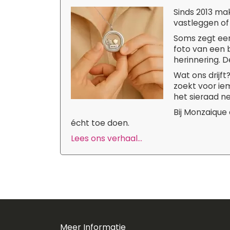
Sinds 2013 ma
vastleggen of
Soms zegt een
foto van een b
herinnering. D
Wat ons drijf
zoekt voor iem
het sieraad ne
Bij Monzaique
écht toe doen.
Lees ons verhaal...
Meer Informatie