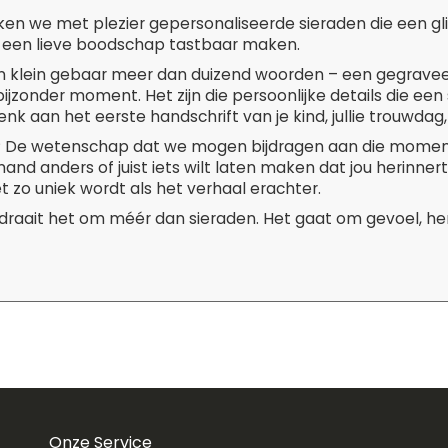
ken we met plezier gepersonaliseerde sieraden die een g
 een lieve boodschap tastbaar maken.
 klein gebaar meer dan duizend woorden – een gegravee
ijzonder moment. Het zijn die persoonlijke details die een
enk aan het eerste handschrift van je kind, jullie trouwdag, 
t? De wetenschap dat we mogen bijdragen aan die moment
and anders of juist iets wilt laten maken dat jou herinner
t zo uniek wordt als het verhaal erachter.
 draait het om méér dan sieraden. Het gaat om gevoel, her
Onze Service