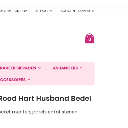
ACT MET ONS OP
INLOGGEN
ACCOUNT AANMAKEN
Cart
ek
producten
0
RAVEER SIERADEN
ASHANGERS
CCESSOIRES
Rood Hart Husband Bedel
cket munten, parels en/of stenen