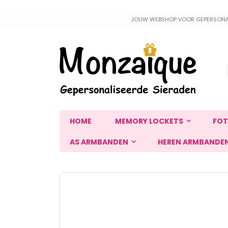
Ga
JOUW WEBSHOP VOOR GEPERSONALIS
naar
de
inhoud
HOME
MEMORY LOCKETS
FOT
AS ARMBANDEN
HEREN ARMBANDE
Ga
naar
het
einde
van
de