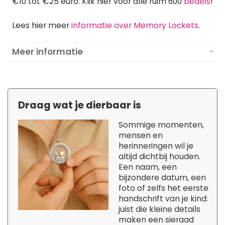
€10 tot €25 euro. Klik hier voor alle ruim 600
bedels
!
Lees hier meer
informatie over Memory Lockets
.
Meer informatie
Draag wat je dierbaar is
Sommige momenten,
mensen en
herinneringen wil je
altijd dichtbij houden.
Een naam, een
bijzondere datum, een
foto of zelfs het eerste
handschrift van je kind:
juist die kleine details
maken een sieraad