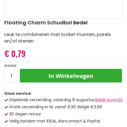
Ga
Floating Charm Schudbol Bedel
naar
het
Leuk te combineren met locket munten, parels
begin
en/of stenen
van
de
€ 0,79
afbeeldingen-
gallerij
Aantal:
In Winkelwagen
Onze service:
Geplande verzending: zaterdag 8 augustus.
Bekijk levertijd
Gratis verzending in NL vanaf €30. België €3,99
30 dagen retour
Veilig betalen met iDEAL, Bancontact & PayPal