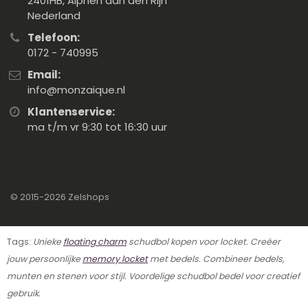
2401HB, Alphen aan den Rijn
Nederland
Telefoon:
0172 - 740995
Email:
info@monzaique.nl
Klantenservice:
ma t/m vr 9:30 tot 16:30 uur
© 2015-2026
Zelshops
Tags:
Unieke
floating charm
schudbol kopen voor locket. Creëer
jouw persoonlijke
memory locket
met bedels. Combineer bedels,
munten en stenen voor stijl. Voordelige schudbol bedel voor creatief
gebruik.