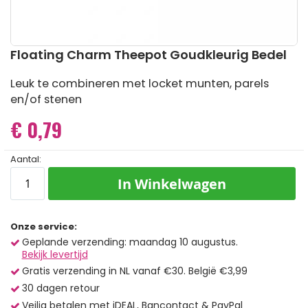
Ga
Floating Charm Theepot Goudkleurig Bedel
naar
het
Leuk te combineren met locket munten, parels
begin
en/of stenen
van
de
€ 0,79
afbeeldingen-
gallerij
Aantal:
In Winkelwagen
Onze service:
Geplande verzending: maandag 10 augustus.
Bekijk levertijd
Gratis verzending in NL vanaf €30. België €3,99
30 dagen retour
Veilig betalen met iDEAL, Bancontact & PayPal