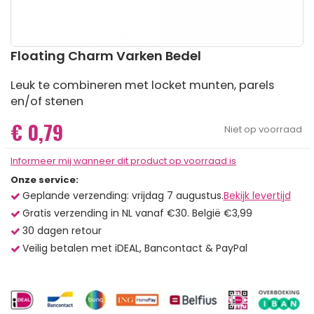
Ga
Floating Charm Varken Bedel
naar
het
Leuk te combineren met locket munten, parels
begin
en/of stenen
van
de
€ 0,79
afbeeldingen-
Niet op voorraad
gallerij
Informeer mij wanneer dit product op voorraad is
Onze service:
Geplande verzending: vrijdag 7 augustus.
Bekijk levertijd
Gratis verzending in NL vanaf €30. België €3,99
30 dagen retour
Veilig betalen met iDEAL, Bancontact & PayPal