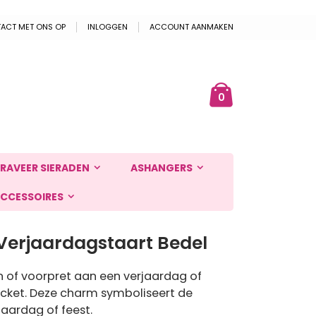
ACT MET ONS OP
INLOGGEN
ACCOUNT AANMAKEN
Cart
ek
producten
0
RAVEER SIERADEN
ASHANGERS
CCESSOIRES
Verjaardagstaart Bedel
 of voorpret aan een verjaardag of
 locket. Deze charm symboliseert de
jaardag of feest.