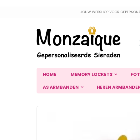
Ga
JOUW WEBSHOP VOOR GEPERSONALIS
naar
de
inhoud
HOME
MEMORY LOCKETS
FOT
AS ARMBANDEN
HEREN ARMBANDE
Ga
naar
het
einde
van
de