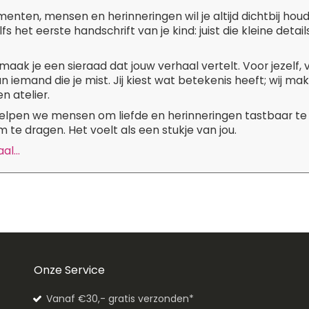
ten, mensen en herinneringen wil je altijd dichtbij hou
lfs het eerste handschrift van je kind: juist die kleine de
maak je een sieraad dat jouw verhaal vertelt. Voor jezelf,
n iemand die je mist. Jij kiest wat betekenis heeft; wij m
n atelier.
 helpen we mensen om liefde en herinneringen tastbaar te
 te dragen. Het voelt als een stukje van jou.
l...
Onze Service
Vanaf €30,- gratis verzonden*