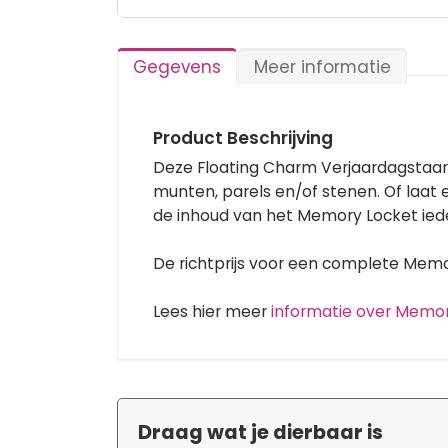
Ga
naar
het
Gegevens
Meer informatie
begin
van
de
afbeeldingen-
Product Beschrijving
gallerij
Deze Floating Charm Verjaardagstaar
munten, parels en/of stenen. Of laat
de inhoud van het Memory Locket ied
De richtprijs voor een complete Memory
Lees hier meer
informatie over Memo
Draag wat je dierbaar is