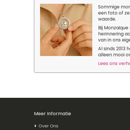
Sommige momen
een foto of ze
waarde.
Bij Monzaique 
herinnering aa
van in ons eige
Al sinds 2013
alleen mooi om
Lees ons verhaa
Meer Informatie
Over Ons