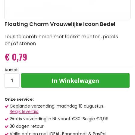
Ga
Floating Charm Vrouwelijke Icoon Bedel
naar
het
Leuk te combineren met locket munten, parels
begin
en/of stenen
van
de
€ 0,79
afbeeldingen-
gallerij
Aantal:
In Winkelwagen
Onze service:
Geplande verzending: maandag 10 augustus.
Bekijk levertijd
Gratis verzending in NL vanaf €30. België €3,99
30 dagen retour
Veilig betalen met iDEAL, Bancontact & PayPal