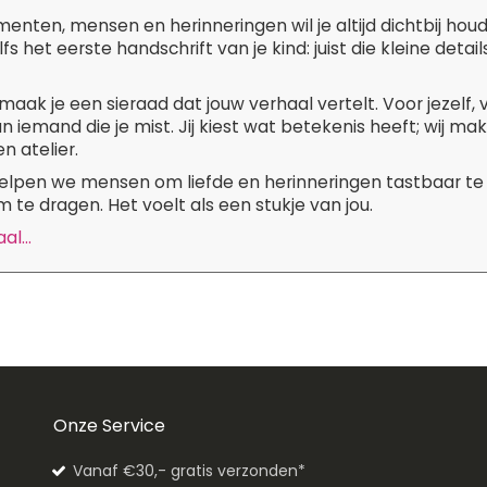
ten, mensen en herinneringen wil je altijd dichtbij hou
lfs het eerste handschrift van je kind: juist die kleine de
maak je een sieraad dat jouw verhaal vertelt. Voor jezelf,
n iemand die je mist. Jij kiest wat betekenis heeft; wij m
n atelier.
 helpen we mensen om liefde en herinneringen tastbaar te
 te dragen. Het voelt als een stukje van jou.
l...
Onze Service
Vanaf €30,- gratis verzonden*