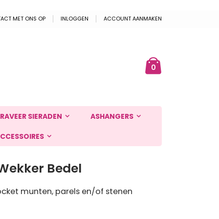
ACT MET ONS OP
INLOGGEN
ACCOUNT AANMAKEN
Cart
ek
producten
0
RAVEER SIERADEN
ASHANGERS
CCESSOIRES
Wekker Bedel
cket munten, parels en/of stenen