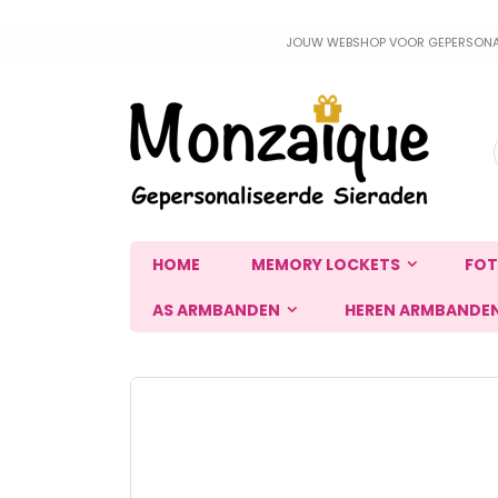
Ga
JOUW WEBSHOP VOOR GEPERSONALIS
naar
de
inhoud
HOME
MEMORY LOCKETS
FOT
AS ARMBANDEN
HEREN ARMBANDE
Ga
naar
het
einde
van
de