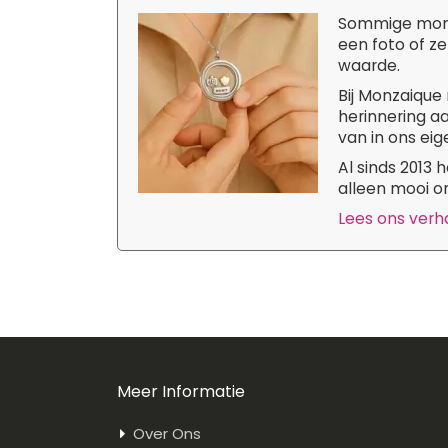
Sommige momen
een foto of ze
waarde.
Bij Monzaique 
herinnering aa
van in ons eige
Al sinds 2013
alleen mooi om
Lees ons verhaa
Meer Informatie
Over Ons