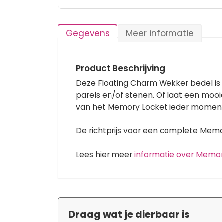
Ga
naar
het
Gegevens
Meer informatie
begin
van
de
afbeeldingen-
Product Beschrijving
gallerij
Deze Floating Charm Wekker bedel is
parels en/of stenen. Of laat een moo
van het Memory Locket ieder moment
De richtprijs voor een complete Memory
Lees hier meer
informatie over Memo
Draag wat je dierbaar is