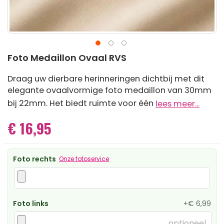
Ga
Foto Medaillon Ovaal RVS
naar
het
Draag uw dierbare herinneringen dichtbij met dit
begin
elegante ovaalvormige foto medaillon van 30mm
van
de
bij 22mm. Het biedt ruimte voor één
lees meer...
afbeeldingen-
gallerij
€ 16,95
Foto rechts
Onze fotoservice
Foto links
+
€ 6,99
optioneel