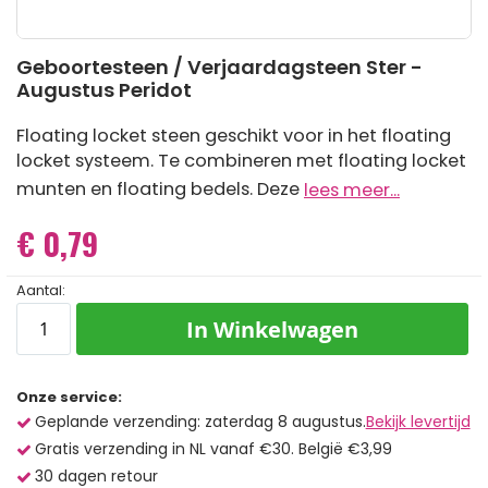
Ga
Geboortesteen / Verjaardagsteen Ster -
naar
Augustus Peridot
het
begin
van
Floating locket steen geschikt voor in het floating
de
locket systeem. Te combineren met floating locket
afbeeldingen-
gallerij
munten en floating bedels. Deze
lees meer...
€ 0,79
Aantal:
In Winkelwagen
Onze service:
Geplande verzending: zaterdag 8 augustus.
Bekijk levertijd
Gratis verzending in NL vanaf €30. België €3,99
30 dagen retour