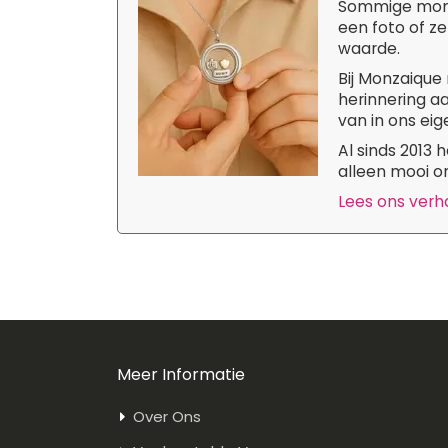
Sommige momen
een foto of ze
waarde.
Bij Monzaique 
herinnering aa
van in ons eige
Al sinds 2013
alleen mooi om
Lees ons verhaa
Meer Informatie
Over Ons