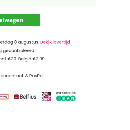
kelwagen
erdag 8 augustus.
Bekijk levertijd
ig gecontroleerd
naf €30. België €3,99
 Bancontact & PayPal