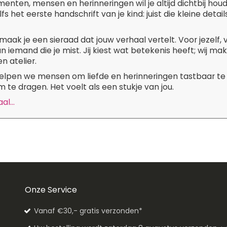
ten, mensen en herinneringen wil je altijd dichtbij hou
lfs het eerste handschrift van je kind: juist die kleine de
maak je een sieraad dat jouw verhaal vertelt. Voor jezelf,
n iemand die je mist. Jij kiest wat betekenis heeft; wij m
n atelier.
 helpen we mensen om liefde en herinneringen tastbaar te
 te dragen. Het voelt als een stukje van jou.
l...
Onze Service
Vanaf €30,- gratis verzonden*