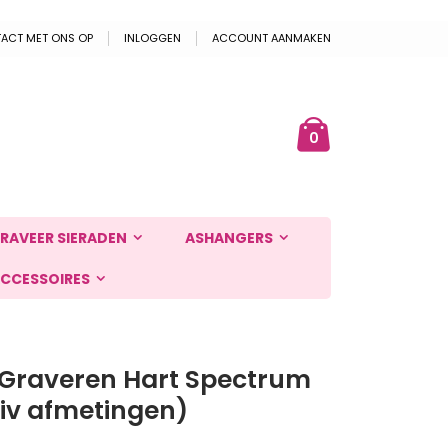
ACT MET ONS OP
INLOGGEN
ACCOUNT AANMAKEN
Cart
ek
producten
0
RAVEER SIERADEN
ASHANGERS
CCESSOIRES
Graveren Hart Spectrum
div afmetingen)