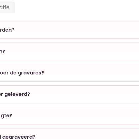
atie
orden?
en?
voor de gravures?
er geleverd?
ngte?
d gegraveerd?