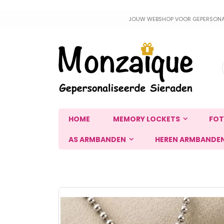
Ga
JOUW WEBSHOP VOOR GEPERSONALIS
naar
de
inhoud
HOME
MEMORY LOCKETS
FOT
AS ARMBANDEN
HEREN ARMBANDE
Ga
naar
het
einde