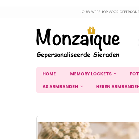
Ga
JOUW WEBSHOP VOOR GEPERSONALIS
naar
de
inhoud
HOME
MEMORY LOCKETS
FOT
AS ARMBANDEN
HEREN ARMBANDE
Ga
naar
het
einde