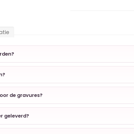
atie
orden?
en?
voor de gravures?
er geleverd?