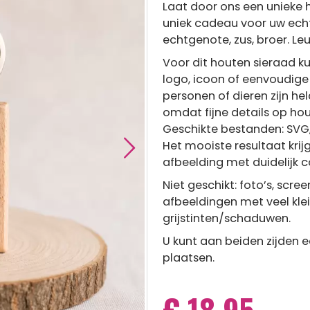
Laat door ons een unieke 
uniek cadeau voor uw echt
echtgenote, zus, broer. Le
Voor dit houten sieraad kun
logo, icoon of eenvoudige
personen of dieren zijn hel
omdat fijne details op ho
Geschikte bestanden: SVG, P
Het mooiste resultaat krij
afbeelding met duidelijk c
Niet geschikt: foto’s, scr
afbeeldingen met veel kle
grijstinten/schaduwen.
U kunt aan beiden zijden 
plaatsen.
€ 18,95