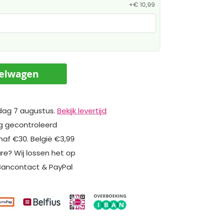
+
€ 10,99
kelwagen
dag 7 augustus.
Bekijk levertijd
ig gecontroleerd
naf €30. België €3,99
ure? Wij lossen het op
 Bancontact & PayPal