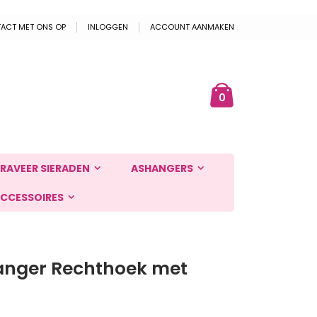
ACT MET ONS OP
INLOGGEN
ACCOUNT AANMAKEN
Cart
ek
producten
0
RAVEER SIERADEN
ASHANGERS
CCESSOIRES
anger Rechthoek met