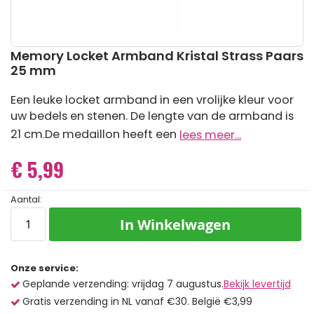
Ga
Memory Locket Armband Kristal Strass Paars
naar
25 mm
het
begin
Een leuke locket armband in een vrolijke kleur voor
van
uw bedels en stenen. De lengte van de armband is
de
afbeeldingen-
21 cm.De medaillon heeft een
lees meer...
gallerij
€ 5,99
Aantal:
In Winkelwagen
Onze service:
Geplande verzending: vrijdag 7 augustus.
Bekijk levertijd
Gratis verzending in NL vanaf €30. België €3,99