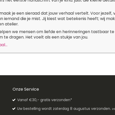
lfs het eerste handschrift van je kind: juist die kleine de
maak je een sieraad dat jouw verhaal vertelt. Voor jezelf,
n iemand die je mist. Jij kiest wat betekenis heeft; wij m
n atelier.
 helpen we mensen om liefde en herinneringen tastbaar te
 te dragen. Het voelt als een stukje van jou.
l...
Onze Service
Vanaf €30,- gratis verzonden*
Uw bestelling wordt zaterdag 8 augustus verzonden.
in