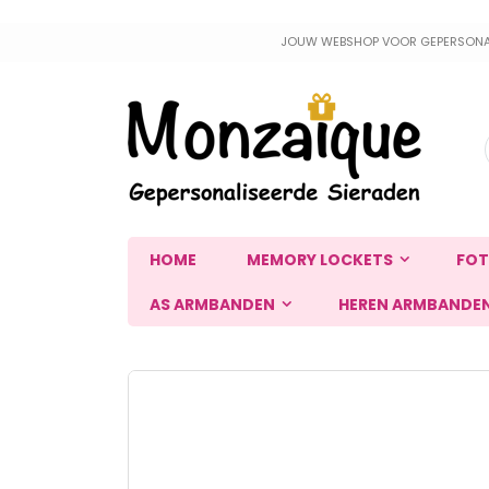
Ga
JOUW WEBSHOP VOOR GEPERSONALIS
naar
de
inhoud
HOME
MEMORY LOCKETS
FOT
AS ARMBANDEN
HEREN ARMBANDE
Ga
naar
het
einde
van
de