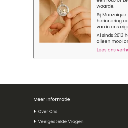
een foto of ze
waarde.
Bij Monzaique 
herinnering aa
van in ons eige
Al sinds 2013
alleen mooi om
Lees ons verhaa
Meer Informatie
Over Ons
Veelgestelde Vragen