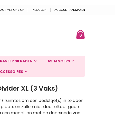
ACT MET ONS OP
INLOGGEN
ACCOUNT AANMAKEN
Cart
ek
producten
0
RAVEER SIERADEN
ASHANGERS
CCESSOIRES
vider XL (3 Vaks)
n/ ruimtes om een bedeltje(s) in te doen.
n plaats en zullen niet door elkaar gaan
 in een medaillon met de doorsnede van