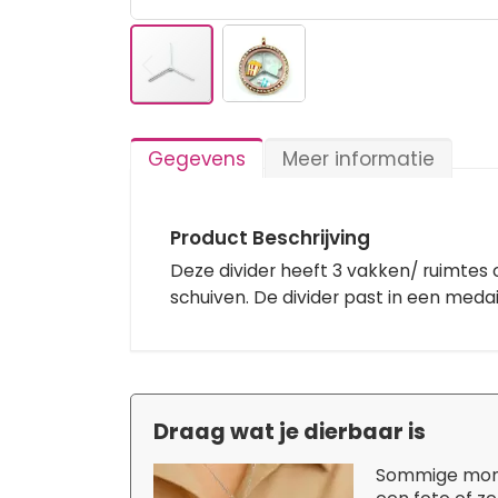
Ga
naar
het
Gegevens
Meer informatie
begin
van
de
afbeeldingen-
Product Beschrijving
gallerij
Deze divider heeft 3 vakken/ ruimtes o
schuiven. De divider past in een med
Draag wat je dierbaar is
Sommige momen