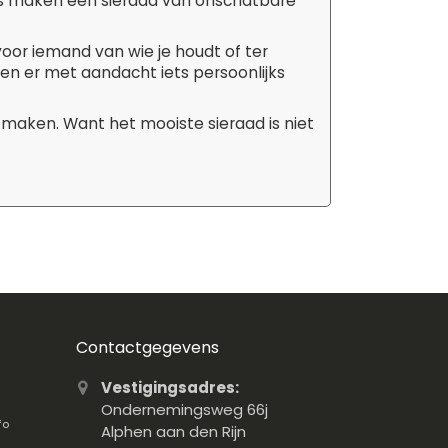
tails maken een sieraad van onschatbare
 voor iemand van wie je houdt of ter
aken er met aandacht iets persoonlijks
 maken. Want het mooiste sieraad is niet
Contactgegevens
Vestigingsadres:
Ondernemingsweg 66j
fo
Alphen aan den Rijn