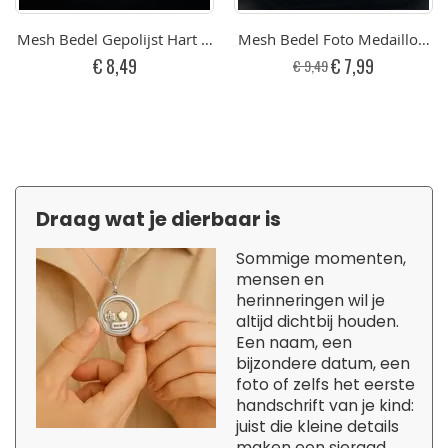
Mesh Bedel Gepolijst Hart Met Gravure Graveren RVS
Mesh Bedel Foto Medaillon v
Speciale
€ 8,49
€ 7,99
€ 9,49
prijs
Draag wat je dierbaar is
Sommige momenten,
mensen en
herinneringen wil je
altijd dichtbij houden.
Een naam, een
bijzondere datum, een
foto of zelfs het eerste
handschrift van je kind:
juist die kleine details
maken een sieraad