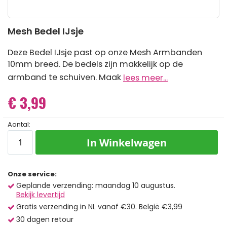
Ga
Mesh Bedel IJsje
naar
het
begin
Deze Bedel IJsje past op onze Mesh Armbanden
van
10mm breed. De bedels zijn makkelijk op de
de
armband te schuiven. Maak
lees meer...
afbeeldingen-
gallerij
€ 3,99
Aantal:
In Winkelwagen
Onze service:
Geplande verzending: maandag 10 augustus.
Bekijk levertijd
Gratis verzending in NL vanaf €30. België €3,99
30 dagen retour