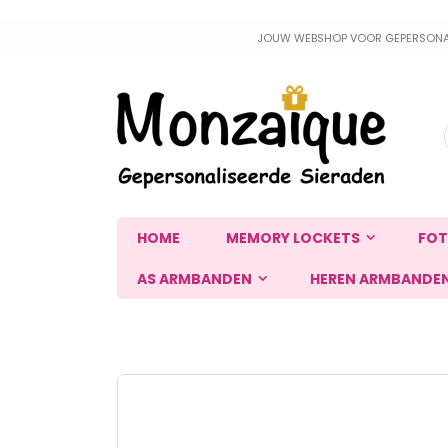
Ga
JOUW WEBSHOP VOOR GEPERSONALIS
naar
de
inhoud
HOME
MEMORY LOCKETS
FOT
AS ARMBANDEN
HEREN ARMBANDE
Ga
naar
het
einde