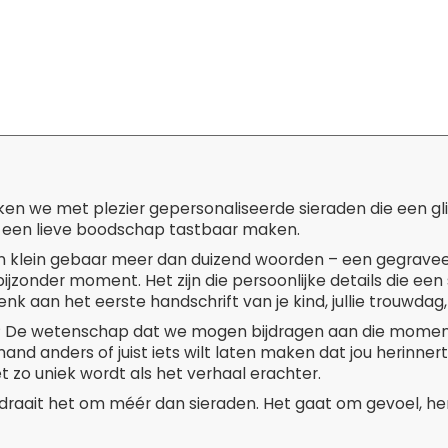
ken we met plezier gepersonaliseerde sieraden die een g
 een lieve boodschap tastbaar maken.
 klein gebaar meer dan duizend woorden – een gegravee
ijzonder moment. Het zijn die persoonlijke details die een
enk aan het eerste handschrift van je kind, jullie trouwdag, 
t? De wetenschap dat we mogen bijdragen aan die moment
and anders of juist iets wilt laten maken dat jou herinner
t zo uniek wordt als het verhaal erachter.
 draait het om méér dan sieraden. Het gaat om gevoel, her