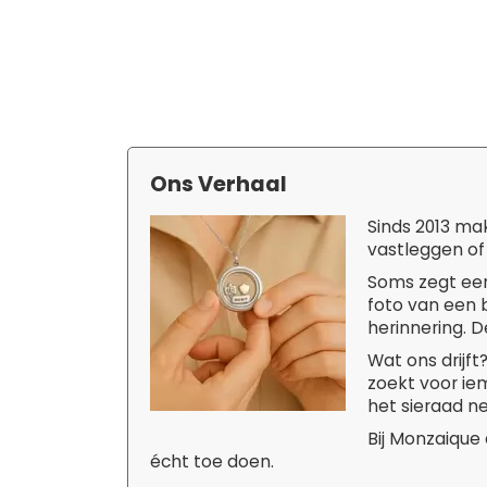
Ons Verhaal
Sinds 2013 ma
vastleggen of
Soms zegt een
foto van een b
herinnering. D
Wat ons drijf
zoekt voor iem
het sieraad ne
Bij Monzaique
écht toe doen.