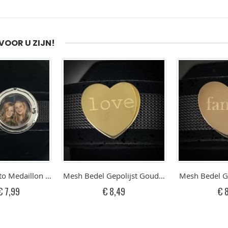
VOOR U ZIJN!
en RVS
to Medaillon voor de Mesh Armband
Mesh Bedel Gepolijst Goudkleurig Hart Met Gr
Mesh Bedel Ge
Speciale
€ 7,99
€ 8,49
€ 
rijs