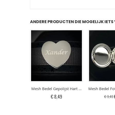
ANDERE PRODUCTEN DIE MOGELIJK IETS 
Mesh Bedel Gepolijst Hart Met Gravure Graver
Mesh Bedel Fo
€ 8,49
€ 9,49
p