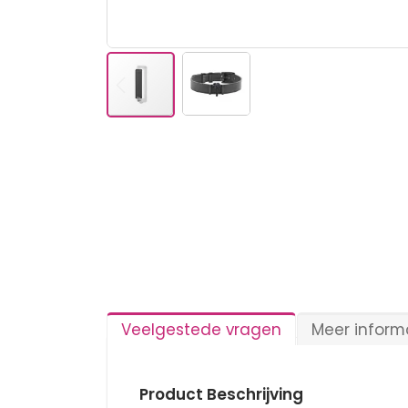
Ga
naar
het
begin
van
de
afbeeldingen-
gallerij
Veelgestede vragen
Meer inform
Product Beschrijving