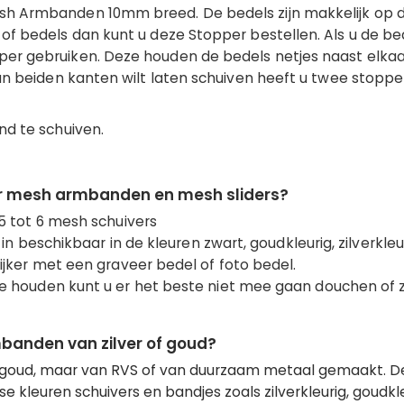
h Armbanden 10mm breed. De bedels zijn makkelijk op de
f bedels dan kunt u deze Stopper bestellen. Als u de bed
er gebruiken. Deze houden de bedels netjes naast elkaa
an beiden kanten wilt laten schuiven heeft u twee stoppe
nd te schuiven.
r mesh armbanden en mesh sliders?
 tot 6 mesh schuivers
n beschikbaar in de kleuren zwart, goudkleurig, zilverkleu
ker met een graveer bedel of foto bedel.
 houden kunt u er het beste niet mee gaan douchen o
mbanden van zilver of goud?
 of goud, maar van RVS of van duurzaam metaal gemaakt. D
e kleuren schuivers en bandjes zoals zilverkleurig, goudkle