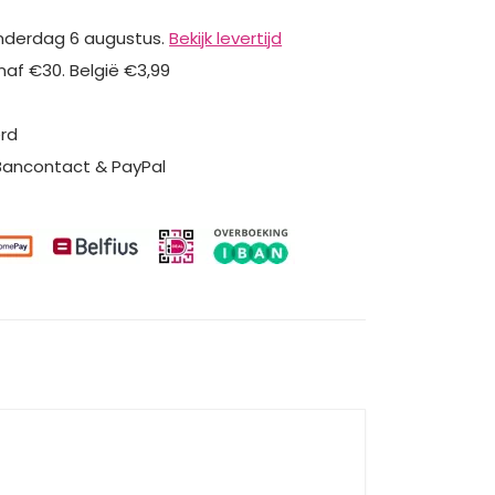
nderdag 6 augustus.
Bekijk levertijd
naf €30. België €3,99
erd
 Bancontact & PayPal