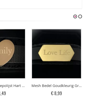
avure Graveren (RVS)
polijst Hart Met Gravure Graveren Rose (RVS)
Mesh Bedel Goudkleurig Graveerplaatje (RVS)
Mesh Bedel Gr
8,49
€ 8,99
€ 