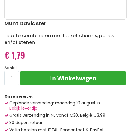
Ga
Munt Davidster
naar
het
Leuk te combineren met locket charms, parels
begin
en/of stenen
van
de
€ 1,79
afbeeldingen-
gallerij
Aantal:
In Winkelwagen
Onze service:
Geplande verzending: maandag 10 augustus.
Bekijk levertijd
Gratis verzending in NL vanaf €30. België €3,99
30 dagen retour
Veilig betalen met iDEAL, Bancontact & PayPal