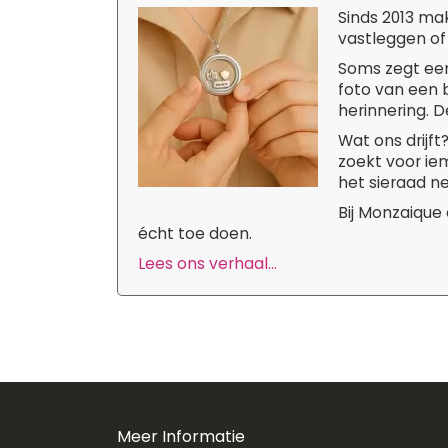
Sinds 2013 ma
vastleggen of
Soms zegt een
foto van een b
herinnering. D
Wat ons drijf
zoekt voor iem
het sieraad ne
Bij Monzaique
écht toe doen.
Lees ons verhaal...
Meer Informatie