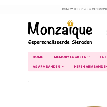
Ga
JOUW WEBSHOP VOOR GEPERSONALIS
naar
de
inhoud
HOME
MEMORY LOCKETS
FOT
AS ARMBANDEN
HEREN ARMBANDE
Ga
naar
het
einde
van
de