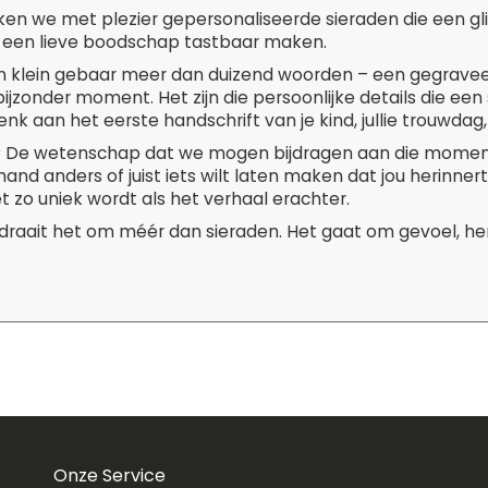
ken we met plezier gepersonaliseerde sieraden die een g
 een lieve boodschap tastbaar maken.
 klein gebaar meer dan duizend woorden – een gegravee
ijzonder moment. Het zijn die persoonlijke details die een
enk aan het eerste handschrift van je kind, jullie trouwdag, 
t? De wetenschap dat we mogen bijdragen aan die moment
and anders of juist iets wilt laten maken dat jou herinner
t zo uniek wordt als het verhaal erachter.
 draait het om méér dan sieraden. Het gaat om gevoel, her
Onze Service