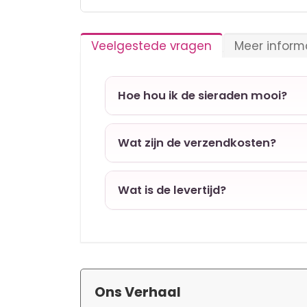
Ga
naar
het
Veelgestede vragen
Meer inform
begin
van
de
afbeeldingen-
Hoe hou ik de sieraden mooi?
gallerij
Wat zijn de verzendkosten?
Wat is de levertijd?
Ons Verhaal