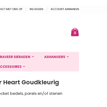
ACT MET ONS OP
INLOGGEN
ACCOUNT AANMAKEN
Cart
ek
producten
0
RAVEER SIERADEN
ASHANGERS
CCESSOIRES
r Heart Goudkleurig
cket bedels, parels en/of stenen