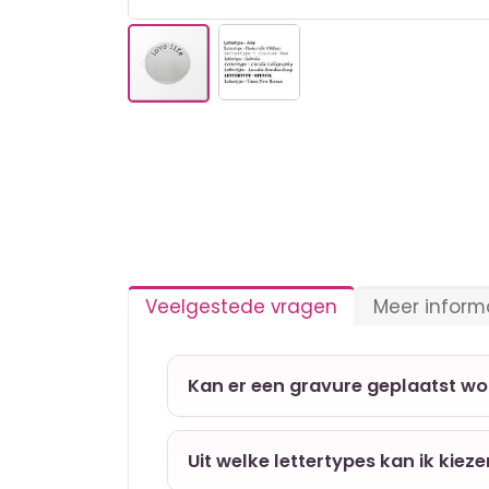
Ga
naar
het
begin
van
de
afbeeldingen-
gallerij
Veelgestede vragen
Meer inform
Kan er een gravure geplaatst w
Uit welke lettertypes kan ik kiez