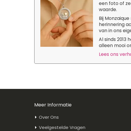
een foto of ze
waarde.
Bij Monzaique 
herinnering aa
van in ons eige
Al sinds 2013
alleen mooi om
Lees ons verhaa
Meer Informatie
Over Ons
Veelgestelde Vragen