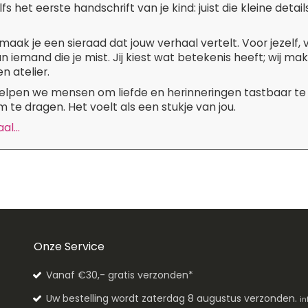
lfs het eerste handschrift van je kind: juist die kleine de
maak je een sieraad dat jouw verhaal vertelt. Voor jezelf,
n iemand die je mist. Jij kiest wat betekenis heeft; wij m
n atelier.
 helpen we mensen om liefde en herinneringen tastbaar te
 te dragen. Het voelt als een stukje van jou.
l...
Onze Service
Vanaf €30,- gratis verzonden*
Uw bestelling wordt zaterdag 8 augustus verzonden.
in