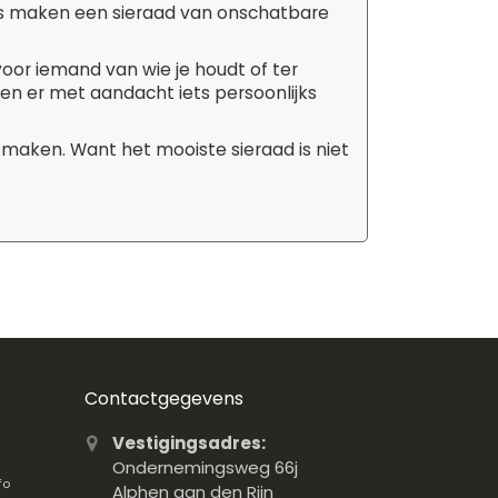
tails maken een sieraad van onschatbare
 voor iemand van wie je houdt of ter
aken er met aandacht iets persoonlijks
 maken. Want het mooiste sieraad is niet
Contactgegevens
Vestigingsadres:
Ondernemingsweg 66j
fo
Alphen aan den Rijn