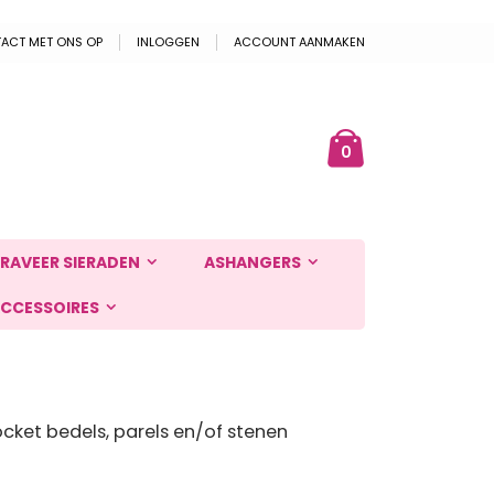
ACT MET ONS OP
INLOGGEN
ACCOUNT AANMAKEN
Cart
ek
producten
0
RAVEER SIERADEN
ASHANGERS
CCESSOIRES
cket bedels, parels en/of stenen