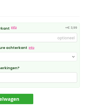
info
+
€ 3,99
rkant
ure achterkant
info
merkingen?
kelwagen