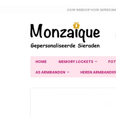
Ga
JOUW WEBSHOP VOOR GEPERSONALIS
naar
de
inhoud
HOME
MEMORY LOCKETS
FOT
AS ARMBANDEN
HEREN ARMBANDE
Ga
naar
het
einde
van
de