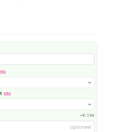
info
t
info
+
€ 7,99