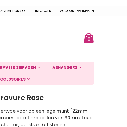
ACT MET ONS OP
INLOGGEN
ACCOUNT AANMAKEN
Cart
ek
producten
0
RAVEER SIERADEN
ASHANGERS
CCESSOIRES
ravure Rose
ettertype voor op een lege munt (22mm
Memory Locket medaillon van 30mm. Leuk
charms, parels en/of stenen.