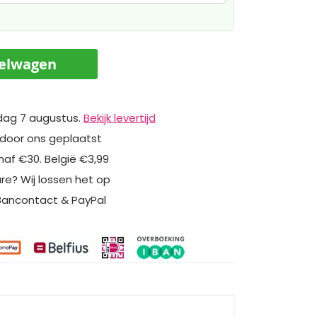
kelwagen
dag 7 augustus.
Bekijk levertijd
 door ons geplaatst
naf €30. België €3,99
ure? Wij lossen het op
 Bancontact & PayPal