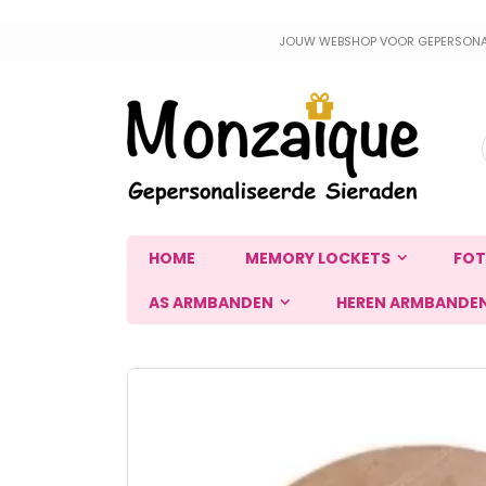
Ga
JOUW WEBSHOP VOOR GEPERSONALIS
naar
de
inhoud
HOME
MEMORY LOCKETS
FOT
AS ARMBANDEN
HEREN ARMBANDE
Ga
naar
het
einde
van
de