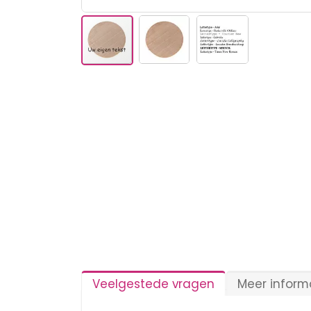
Ga
naar
het
begin
van
de
afbeeldingen-
gallerij
Veelgestede vragen
Meer inform