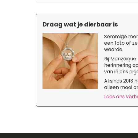
Draag wat je dierbaar is
Sommige momen
een foto of ze
waarde.
Bij Monzaique 
herinnering aa
van in ons eige
Al sinds 2013
alleen mooi om
Lees ons verhaa