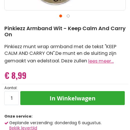
Ga
Pinkiezz Armband Wit - Keep Calm And Carry
naar
On
het
begin
van
Pinkiezz munt wrap armband met de tekst "KEEP
de
CALM AND CARRY ON".De munt en de sluiting zijn
afbeeldingen-
gallerij
gemaakt van edelstaal. Deze zullen
lees meer...
€ 8,99
Aantal:
In Winkelwagen
Onze service:
Geplande verzending: donderdag 6 augustus.
Bekijk levertijd