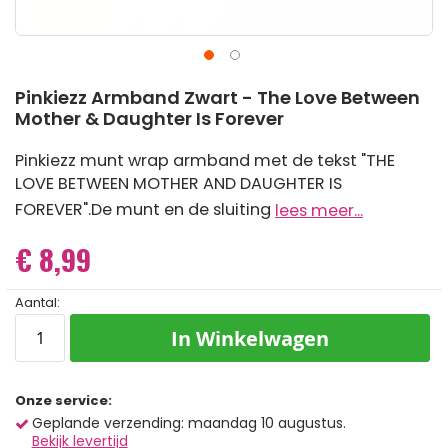
Ga
Pinkiezz Armband Zwart - The Love Between
naar
Mother & Daughter Is Forever
het
begin
van
Pinkiezz munt wrap armband met de tekst "THE
de
LOVE BETWEEN MOTHER AND DAUGHTER IS
afbeeldingen-
gallerij
FOREVER".De munt en de sluiting
lees meer...
€ 8,99
Aantal:
In Winkelwagen
Onze service:
Geplande verzending: maandag 10 augustus.
Bekijk levertijd