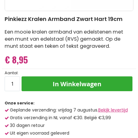
Ga
Pinkiezz Kralen Armband Zwart Hart 19cm
naar
het
begin
Een mooie kralen armband van edelstenen met
van
een munt van edelstaal (RVS) gemaakt. Op de
de
munt staat een teken of tekst gegraveerd.
afbeeldingen-
gallerij
€ 8,95
Aantal:
In Winkelwagen
Onze service:
Geplande verzending: vrijdag 7 augustus.
Bekijk levertijd
Gratis verzending in NL vanaf €30. België €3,99
30 dagen retour
Uit eigen voorraad geleverd