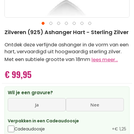
Ga
Zilveren (925) Ashanger Hart - Sterling Zilver
naar
het
Ontdek deze verfijnde ashanger in de vorm van een
begin
hart, vervaardigd uit hoogwaardig sterling zilver.
van
de
Met een subtiele grootte van 18mm
lees meer...
afbeeldingen-
gallerij
€ 99,95
Wil je een gravure?
Ja
Nee
Verpakken in een Cadeaudoosje
Cadeaudoosje
+
€ 1,25