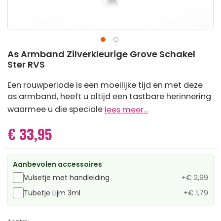
Ga
As Armband Zilverkleurige Grove Schakel
naar
Ster RVS
het
begin
Een rouwperiode is een moeilijke tijd en met deze
van
as armband, heeft u altijd een tastbare herinnering
de
afbeeldingen-
waarmee u die speciale
lees meer...
gallerij
€ 33,95
Aanbevolen accessoires
Vulsetje met handleiding
+
€ 2,99
Tubetje Lijm 3ml
+
€ 1,79