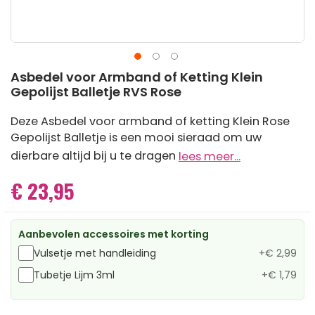
Ga
Asbedel voor Armband of Ketting Klein
naar
Gepolijst Balletje RVS Rose
het
begin
Deze Asbedel voor armband of ketting Klein Rose
van
Gepolijst Balletje is een mooi sieraad om uw
de
afbeeldingen-
dierbare altijd bij u te dragen
lees meer...
gallerij
€ 23,95
Aanbevolen accessoires met korting
Vulsetje met handleiding
+
€ 2,99
Tubetje Lijm 3ml
+
€ 1,79