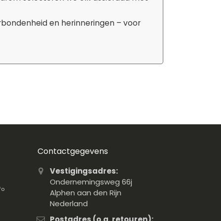
erbondenheid en herinneringen – voor
Contactgegevens
Vestigingsadres:
Ondernemingsweg 66j
fo
Alphen aan den Rijn
Nederland
Postadres (o.a. retouren):