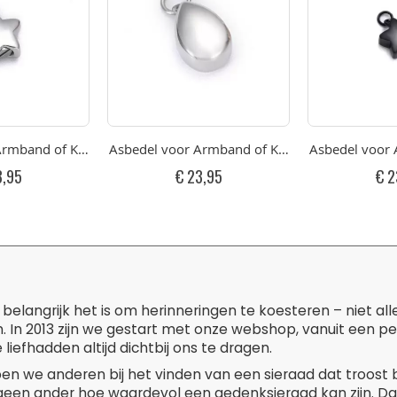
t Sterretje RVS Goudkleurig
rmband of Ketting Klein Gepolijst Sterretje RVS
Asbedel voor Armband of Ketting Micro Klein G
Asbedel voor A
3,95
€ 23,95
€ 2
belangrijk het is om herinneringen te koesteren – niet al
. In 2013 zijn we gestart met onze webshop, vanuit een p
liefhadden altijd dichtbij ons te dragen.
pen we anderen bij het vinden van een sieraad dat troost 
 geen ander hoe waardevol een gedenksieraad kan zijn. D