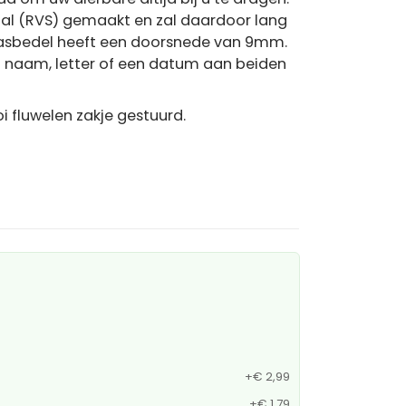
taal (RVS) gemaakt en zal daardoor lang
e asbedel heeft een doorsnede van 9mm.
en naam, letter of een datum aan beiden
i fluwelen zakje gestuurd.
+
€ 2,99
+
€ 1,79