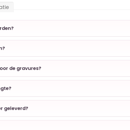
atie
orden?
en?
voor de gravures?
ngte?
er geleverd?