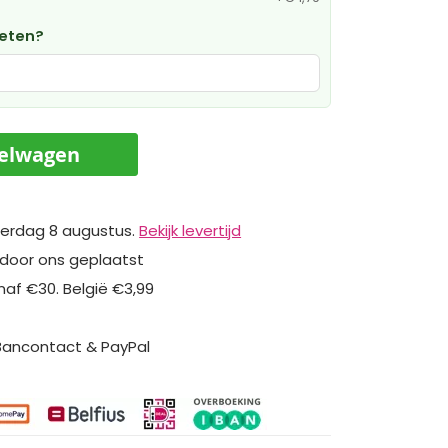
weten?
kelwagen
erdag 8 augustus.
Bekijk levertijd
 door ons geplaatst
naf €30. België €3,99
 Bancontact & PayPal