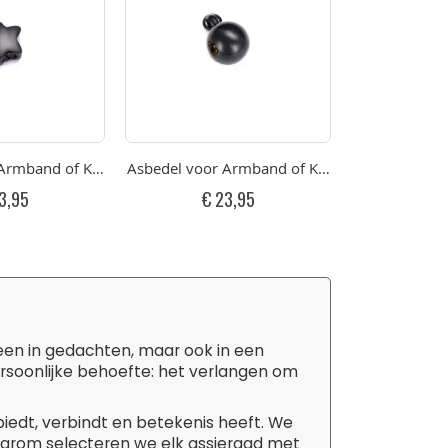
epolijst Druppeltje RVS
rmband of Ketting Klein Zwart Gepolijst Sterretje RVS
Asbedel voor Armband of Ketting Klein Zwart G
Asbedel voor 
3,95
€ 23,95
€ 
leen in gedachten, maar ook in een
ersoonlijke behoefte: het verlangen om
biedt, verbindt en betekenis heeft. We
aarom selecteren we elk assieraad met