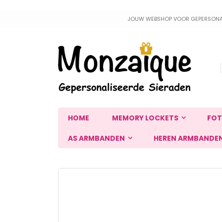
Ga
JOUW WEBSHOP VOOR GEPERSONALIS
naar
de
inhoud
HOME
MEMORY LOCKETS
FOT
AS ARMBANDEN
HEREN ARMBANDE
Ga
naar
het
einde
van
de