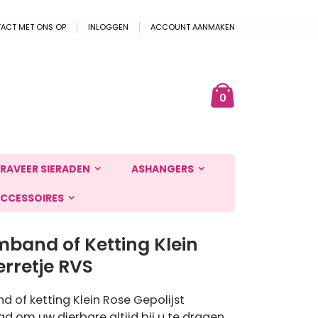
ACT MET ONS OP
INLOGGEN
ACCOUNT AANMAKEN
Cart
ek
producten
0
RAVEER SIERADEN
ASHANGERS
CCESSOIRES
band of Ketting Klein
erretje RVS
 of ketting Klein Rose Gepolijst
ad om uw dierbare altijd bij u te dragen.