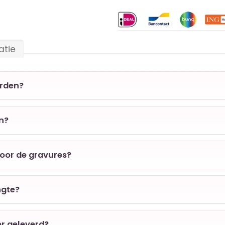
atie
orden?
en?
voor de gravures?
ngte?
er geleverd?