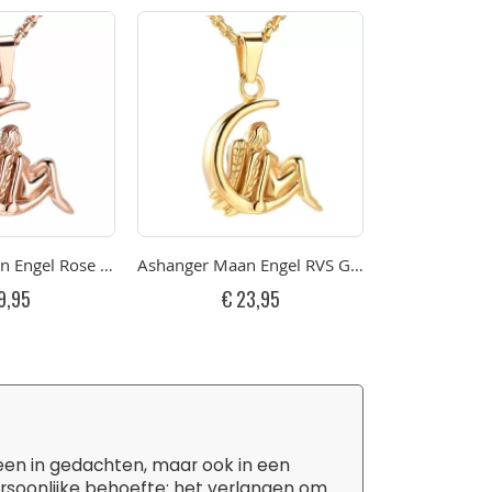
n Engel Rose RVS
Ashanger Maan Engel RVS Goudkleurig
Ashanger M
9,95
€ 23,95
€ 
leen in gedachten, maar ook in een
ersoonlijke behoefte: het verlangen om