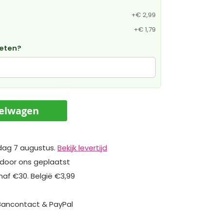
+
€ 2,99
+
€ 1,79
weten?
kelwagen
dag 7 augustus.
Bekijk levertijd
 door ons geplaatst
naf €30. België €3,99
 Bancontact & PayPal