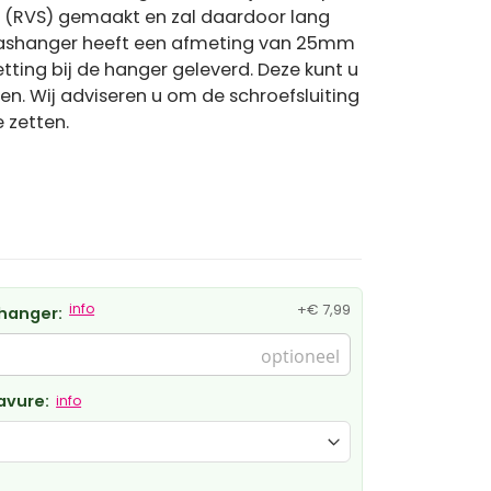
l (RVS) gemaakt en zal daardoor lang
De ashanger heeft een afmeting van 25mm
tting bij de hanger geleverd. Deze kunt u
len. Wij adviseren u om de schroefsluiting
e zetten.
info
+
€ 7,99
hanger:
avure:
info