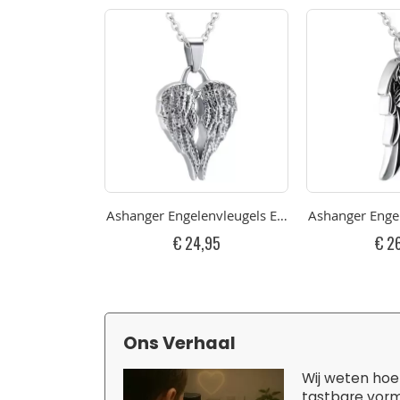
Ashanger Engelenvleugels Edelstaal/RVS
Ashanger Enge
€ 24,95
€ 2
Ons Verhaal
Wij weten hoe 
tastbare vorm