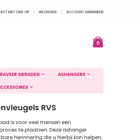
ACT MET ONS OP
INLOGGEN
ACCOUNT AANMAKEN
Cart
ek
producten
0
RAVEER SIERADEN
ASHANGERS
CCESSOIRES
nvleugels RVS
aad is voor veel mensen een
proces te plaatsen. Deze ashanger
bare herinnering die u hierbij kan helpen.