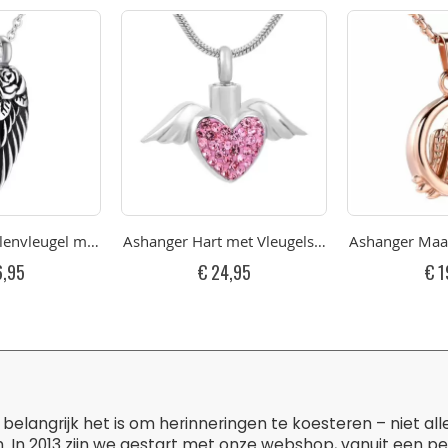
lenvleugel met Roos RVS
Ashanger Hart met Vleugels Pink Strass RVS
Ashanger Maa
6,95
€ 24,95
€ 1
belangrijk het is om herinneringen te koesteren – niet al
. In 2013 zijn we gestart met onze webshop, vanuit een p