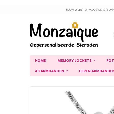
Ga
JOUW WEBSHOP VOOR GEPERSONALIS
naar
de
inhoud
HOME
MEMORY LOCKETS
FOT
AS ARMBANDEN
HEREN ARMBANDE
Ga
naar
het
einde
van
de