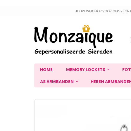
Ga
JOUW WEBSHOP VOOR GEPERSONALIS
naar
de
inhoud
HOME
MEMORY LOCKETS
FOT
AS ARMBANDEN
HEREN ARMBANDE
Ga
naar
het
einde
van
de