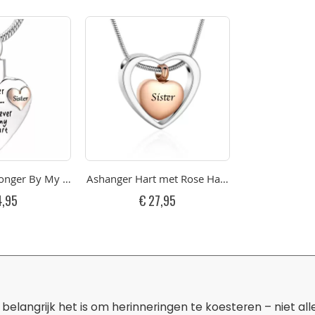
VS (incl. ketting)
nger By My Side But Forever In My Heart Rose - Sister RVS grav
Ashanger Hart met Rose Hart - Sister RVS (incl k
4,95
€ 27,95
belangrijk het is om herinneringen te koesteren – niet al