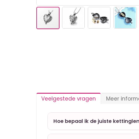
Ga
naar
het
begin
van
de
afbeeldingen-
gallerij
Veelgestede vragen
Meer inform
Hoe bepaal ik de juiste kettingle