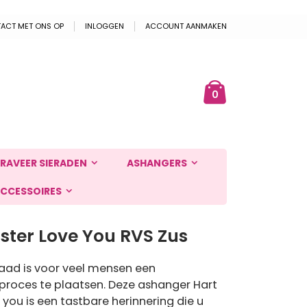
ACT MET ONS OP
INLOGGEN
ACCOUNT AANMAKEN
Cart
ek
producten
0
RAVEER SIERADEN
ASHANGERS
CCESSOIRES
ster Love You RVS Zus
aad is voor veel mensen een
proces te plaatsen. Deze ashanger Hart
 you is een tastbare herinnering die u