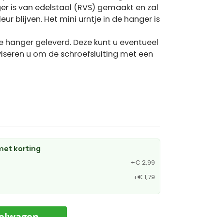
ger is van edelstaal (RVS) gemaakt en zal
r blijven. Het mini urntje in de hanger is
de hanger geleverd. Deze kunt u eventueel
adviseren u om de schroefsluiting met een
et korting
+
€ 2,99
+
€ 1,79
kelwagen