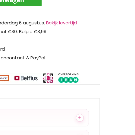
nderdag 6 augustus.
Bekijk levertijd
naf €30. België €3,99
erd
 Bancontact & PayPal