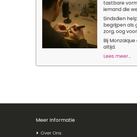
tastbare vorm
iemand die we 
Sindsdien hel
begrijpen als
zorg, oog voor
Bij Monzaique
altijd.
Lees meer...
Meer Informatie
Over Ons