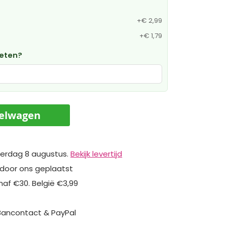
+
€ 2,99
+
€ 1,79
weten?
kelwagen
erdag 8 augustus.
Bekijk levertijd
 door ons geplaatst
naf €30. België €3,99
 Bancontact & PayPal