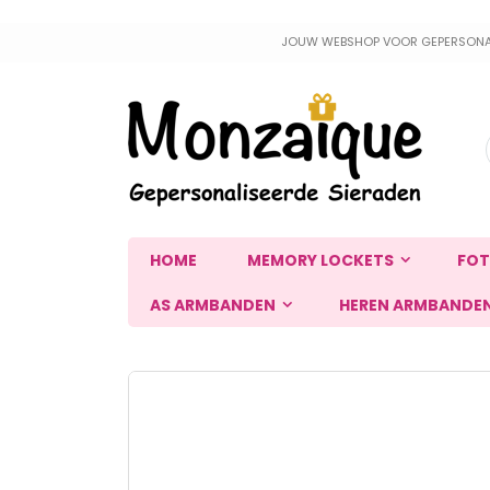
Ga
JOUW WEBSHOP VOOR GEPERSONALIS
naar
de
inhoud
HOME
MEMORY LOCKETS
FOT
AS ARMBANDEN
HEREN ARMBANDE
Ga
naar
het
einde
van
de