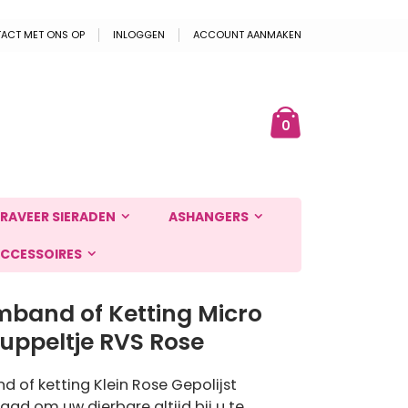
ACT MET ONS OP
INLOGGEN
ACCOUNT AANMAKEN
Cart
ek
producten
0
RAVEER SIERADEN
ASHANGERS
CCESSOIRES
mband of Ketting Micro
ruppeltje RVS Rose
 of ketting Klein Rose Gepolijst
raad om uw dierbare altijd bij u te