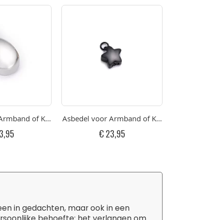
olijst Sterretje RVS
Armband of Ketting Micro Klein Gepolijst Druppeltje RVS
Asbedel voor Armband of Ketting Klein Zwart G
Asbedel voor 
3,95
€ 23,95
€ 
leen in gedachten, maar ook in een
ersoonlijke behoefte: het verlangen om