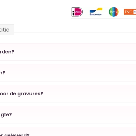
atie
orden?
en?
voor de gravures?
ngte?
er geleverd?