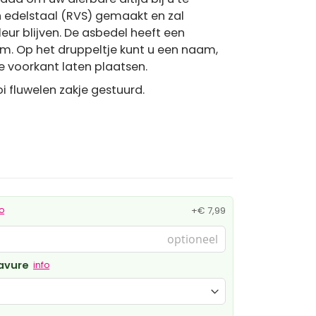
n edelstaal (RVS) gemaakt en zal
eur blijven. De asbedel heeft een
m. Op het druppeltje kunt u een naam,
e voorkant laten plaatsen.
i fluwelen zakje gestuurd.
fo
+
€ 7,99
ravure
info