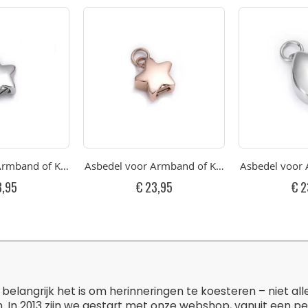
t Sterretje RVS Goudkleurig
rmband of Ketting Klein Gepolijst Sterretje RVS
Asbedel voor Armband of Ketting Klein Rose Gep
Asbedel voor 
3,95
€ 23,95
€ 2
belangrijk het is om herinneringen te koesteren – niet al
. In 2013 zijn we gestart met onze webshop, vanuit een p