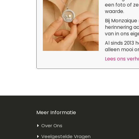
een foto of ze
waarde.
Bij Monzaique 
herinnering aa
van in ons eige
Al sinds 2013
alleen mooi om
Lees ons verhaa
Meer Informatie
Over Ons
Veelgestelde Vragen