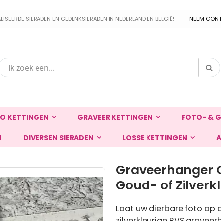
EERDE SIERADEN EN GEDENKSIERADEN IN NEDERLAND EN BELGIË!
NEEM CONT
Zo
Zoek
O KETTINGEN
GRAVEER KETTINGEN
FOTO- & G
N
DIVERSEN SIERADEN
LOSSE KETTINGEN
A
Graveerhanger
Goud- of Zilverk
Laat uw dierbare foto op 
zilverkleurige RVS graveer