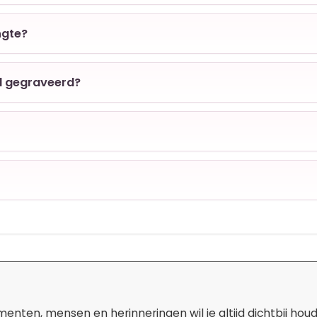
ngte?
d gegraveerd?
ten, mensen en herinneringen wil je altijd dichtbij hou