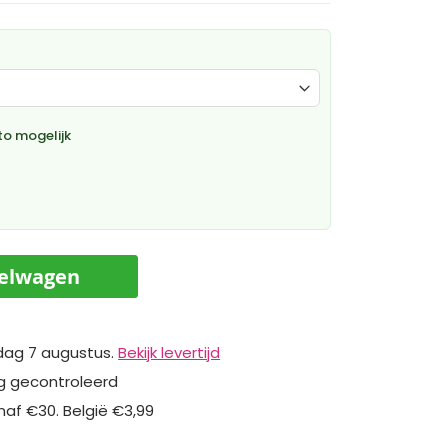
o mogelijk
kelwagen
dag 7 augustus.
Bekijk levertijd
ig gecontroleerd
naf €30. België €3,99