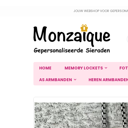
Ga
JOUW WEBSHOP VOOR GEPERSONALIS
naar
de
inhoud
HOME
MEMORY LOCKETS
FOT
AS ARMBANDEN
HEREN ARMBANDE
Ga
naar
het
einde
van
de