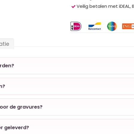
Veilig betalen met iDEAL,
atie
orden?
en?
voor de gravures?
er geleverd?