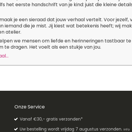
lfs het eerste handschrift van je kind: juist die kleine de
maak je een sieraad dat jouw verhaal vertelt. Voor jezelf,
n iemand die je mist. Jij kiest wat betekenis heeft; wij m
n atelier.
 helpen we mensen om liefde en herinneringen tastbaar te
 te dragen. Het voelt als een stukje van jou.
l...
Onze Service
Vanaf €30,- gratis verzonden*
Uw bestelling wordt vrijdag 7 augustus verzonden.
info