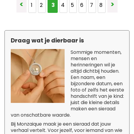
Pagina
Pagin
<
>
U lees momenteel pagina
Pagina
Pagina
3
Pagina
Pagina
Pagina
Pagina
Pagina
1
2
4
5
6
7
8
Draag wat je dierbaar is
Sommige momenten,
mensen en
herinneringen wil je
altijd dichtbij houden.
Een naam, een
bijzondere datum, een
foto of zelfs het eerste
handschrift van je kind:
juist die kleine details
maken een sieraad
van onschatbare waarde.
Bij Monzaique maak je een sieraad dat jouw
verhaal vertelt. Voor jezelf, voor iemand van wie