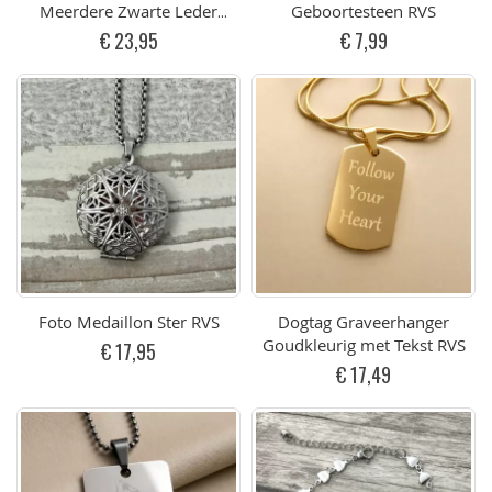
Meerdere Zwarte Leder
Geboortesteen RVS
Banden Infinity (div.
€ 23,95
€ 7,99
afmetingen)
Foto Medaillon Ster RVS
Dogtag Graveerhanger
Goudkleurig met Tekst RVS
€ 17,95
€ 17,49