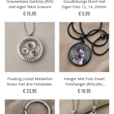
Graveerbare Geldclip (RVS)
Goudkleurige Munt met
met eigen Tekst Gravure
Eigen Foto 12, 14, 20mm
€ 15,95
€ 5,99
Floating Locket Medaillon
Hanger Met Foto Zwart
Strass met drie Fotobedels
Fotohanger (RVS) (div.
(RVS)
afmetingen)
€ 23,95
€ 18,95