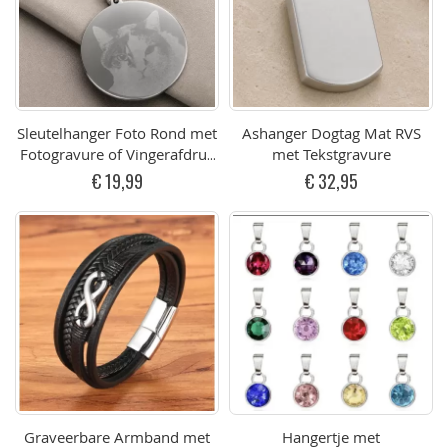
Sleutelhanger Foto Rond met
Ashanger Dogtag Mat RVS
Fotogravure of Vingerafdruk
met Tekstgravure
RVS
€ 19,99
€ 32,95
Graveerbare Armband met
Hangertje met