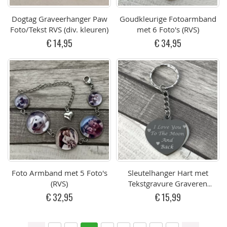
Dogtag Graveerhanger Paw
Goudkleurige Fotoarmband
Foto/Tekst RVS (div. kleuren)
met 6 Foto's (RVS)
€ 14,95
€ 34,95
Foto Armband met 5 Foto's
Sleutelhanger Hart met
(RVS)
Tekstgravure Graveren
Edelstaal (RVS)
€ 32,95
€ 15,99
Pagina