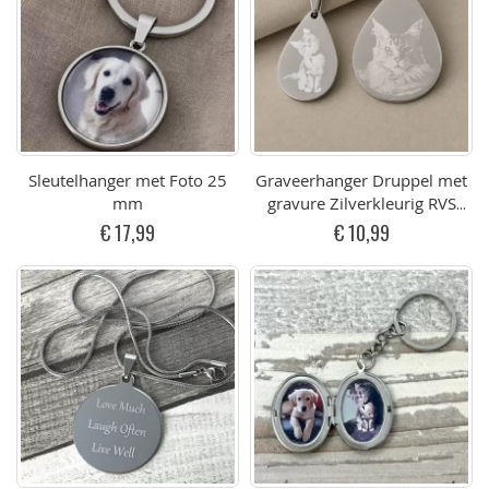
Sleutelhanger met Foto 25
Graveerhanger Druppel met
mm
gravure Zilverkleurig RVS
(div. afmetingen)
€ 17,99
€ 10,99