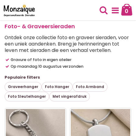
Ga
naar
0
Cart
de
Zoek
inhoud
Foto- & Graveersieraden
Ontdek onze collectie foto en graveer sieraden,
voor
een uniek aandenken. Breng je herinneringen tot
leven met sieraden die een verhaal vertellen.
Gravure of foto in eigen atelier
Op maandag 10 augustus verzonden
Populaire filters
Graveerhanger
Foto Hanger
Foto Armband
Foto Sleutelhanger
Met vingerafdruk
T
al