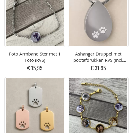
Foto Armband Ster met 1
Ashanger Druppel met
Foto (RVS)
pootafdrukken RVS (incl.
ketting) graveerbaar
€ 15,95
€ 31,95