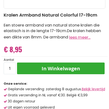
Ga
Kralen Armband Natural Colorful 17-19cm
naar
het
begin
Een stoere armband van natural stone kralen die
van
elastisch is in de lengte 17-19cm.De kralen hebben
de
een dikte van 8mm. De armband
lees meer...
afbeeldingen-
gallerij
€ 8,95
Aantal:
In Winkelwagen
Onze service:
Geplande verzending: zaterdag 8 augustus.
Bekijk levertijd
Gratis verzending in NL vanaf €30. België €3,99
30 dagen retour
Uit eigen voorraad geleverd