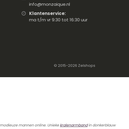
info@monzaique.nl
Klantenservice:
ma t/m vr 9:30 tot 16:30 uur
© 2015-2026
Zelshops
r modieuze mannen online. Unieke
kralenarmband
in donkerblauw