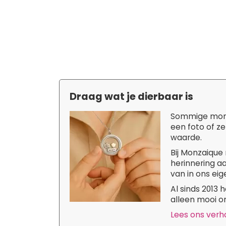
Draag wat je dierbaar is
Sommige momen
een foto of ze
waarde.
Bij Monzaique 
herinnering aa
van in ons eige
Al sinds 2013
alleen mooi om
Lees ons verhaa