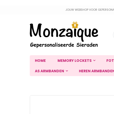
Ga
JOUW WEBSHOP VOOR GEPERSONALIS
naar
de
inhoud
HOME
MEMORY LOCKETS
FOT
AS ARMBANDEN
HEREN ARMBANDE
Ga
naar
het
einde