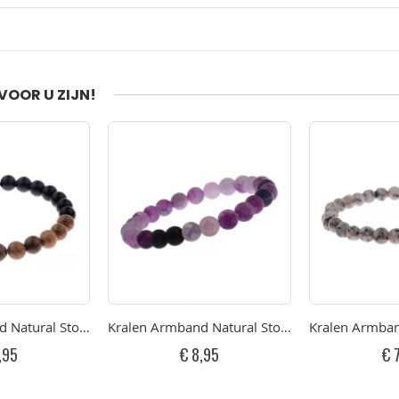
VOOR U ZIJN!
e 17-19cm
d Natural Stone Black/Brown 17-19cm
Kralen Armband Natural Stone Purple 17-19cm
Kralen Armban
,95
€ 8,95
€ 