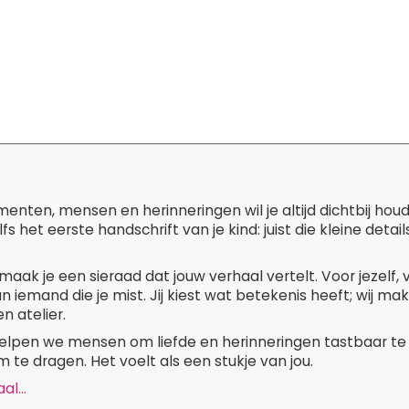
ten, mensen en herinneringen wil je altijd dichtbij hou
lfs het eerste handschrift van je kind: juist die kleine de
maak je een sieraad dat jouw verhaal vertelt. Voor jezelf,
n iemand die je mist. Jij kiest wat betekenis heeft; wij m
n atelier.
 helpen we mensen om liefde en herinneringen tastbaar te
 te dragen. Het voelt als een stukje van jou.
l...