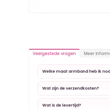
Ga
naar
het
begin
van
de
afbeeldingen-
gallerij
Veelgestede vragen
Meer inform
Welke maat armband heb ik nod
Wat zijn de verzendkosten?
Wat is de levertijd?