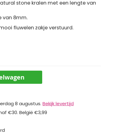
tural stone kralen met een lengte van
te van 8mm.
ooi fluwelen zakje verstuurd.
kelwagen
erdag 8 augustus.
Bekijk levertijd
naf €30. België €3,99
erd