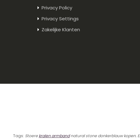
Privacy Policy
Privacy Settings
Zakelijke Klanten
Tags:
Stoere
kralen armband
natural stone donkerblauw kopen. 