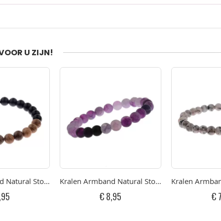
VOOR U ZIJN!
e 17-19cm
d Natural Stone Black/Brown 17-19cm
Kralen Armband Natural Stone Purple 17-19cm
Kralen Armban
,95
€ 8,95
€ 