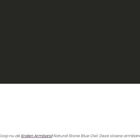
 Koop nu de
Kralen Armband
Natural Stone Blue Owl. Deze stoere armband