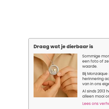
Draag wat je dierbaar is
Sommige momen
een foto of ze
waarde.
Bij Monzaique 
herinnering aa
van in ons eige
Al sinds 2013
alleen mooi om
Lees ons verhaa