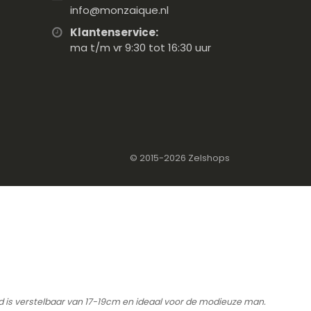
info@monzaique.nl
Klantenservice:
ma t/m vr 9:30 tot 16:30 uur
© 2015-2026
Zelshops
 is verstelbaar van 17-19cm en ideaal voor de modieuze man.