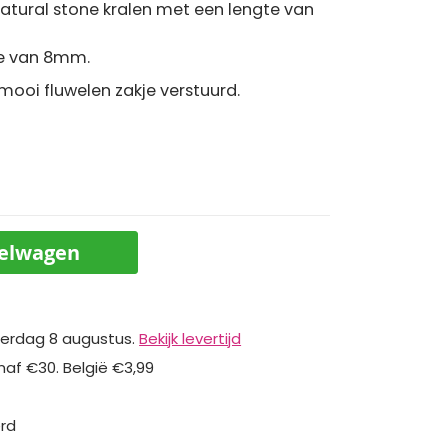
tural stone kralen met een lengte van
te van 8mm.
ooi fluwelen zakje verstuurd.
kelwagen
erdag 8 augustus.
Bekijk levertijd
naf €30. België €3,99
erd