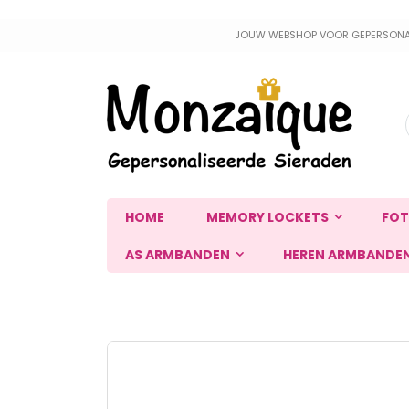
Ga
JOUW WEBSHOP VOOR GEPERSONALIS
naar
de
inhoud
HOME
MEMORY LOCKETS
FOT
AS ARMBANDEN
HEREN ARMBANDE
Ga
naar
het
einde