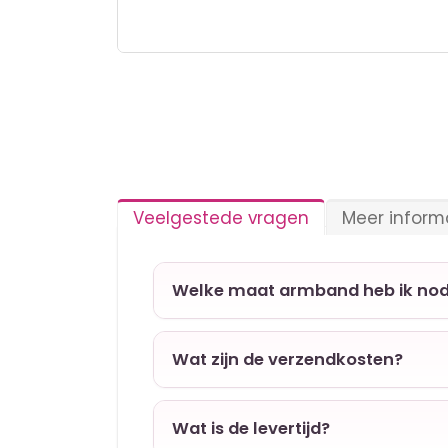
Ga
naar
het
begin
van
de
afbeeldingen-
gallerij
Veelgestede vragen
Meer inform
Welke maat armband heb ik nod
Wat zijn de verzendkosten?
Wat is de levertijd?