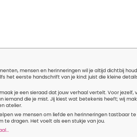
ten, mensen en herinneringen wil je altijd dichtbij hou
lfs het eerste handschrift van je kind: juist die kleine de
maak je een sieraad dat jouw verhaal vertelt. Voor jezelf,
n iemand die je mist. Jij kiest wat betekenis heeft; wij m
n atelier.
 helpen we mensen om liefde en herinneringen tastbaar te
 te dragen. Het voelt als een stukje van jou.
l...