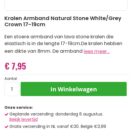
Ga
Kralen Armband Natural Stone White/Grey
naar
Crown 17-19cm
het
begin
van
Een stoere armband van lava stone kralen die
de
elastisch is in de lengte 17-19cm.De kralen hebben
afbeeldingen-
gallerij
een dikte van 8mm. De armband
lees meer...
€ 7,95
Aantal:
In Winkelwagen
Onze service:
Geplande verzending: donderdag 6 augustus.
Bekijk levertijd
Gratis verzending in NL vanaf €30. België €3,99