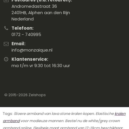
Andromedastraat 36
2401HB, Alphen aan den Rijn
Nederland
Telefoon:
0172 - 740995
Email:
info@monzaique.nl
Klantenservice:
ma t/m vr 9:30 tot 16:30 uur
© 2015-2026
Zelshops
Tags:
Stoere armband van lava stone kralen kopen. Elastische
kralen
armband
voor modieuze mannen. Bestel nu de white/grey crown
armband online. Flexibele maat armband van 17-19cm beschikbaar.